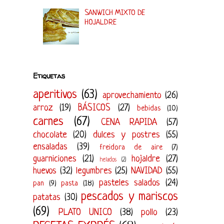
SANWICH MIXTO DE
HOJALDRE
Etiquetas
aperitivos
(63)
aprovechamiento
(26)
arroz
(19)
BÁSICOS
(27)
bebidas
(10)
carnes
(67)
CENA RAPIDA
(57)
chocolate
(20)
dulces y postres
(55)
ensaladas
(39)
freidora de aire
(7)
guarniciones
(21)
hojaldre
(27)
helados
(2)
huevos
(32)
legumbres
(25)
NAVIDAD
(55)
pasteles salados
(24)
pan
(9)
pasta
(18)
pescados y mariscos
patatas
(30)
(69)
PLATO UNICO
(38)
pollo
(23)