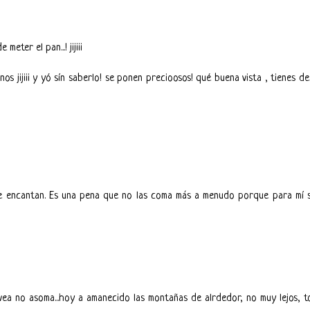
eter el pan...! jijiii
os jijiii y yó sín saberlo! se ponen precioosos! qué buena vista , tienes d
me encantan. Es una pena que no las coma más a menudo porque para mí 
avea no asoma...hoy a amanecido las montañas de alrdedor, no muy lejos, 