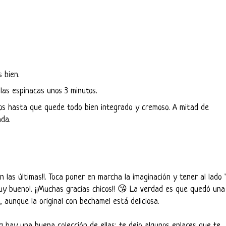
 bien.
las espinacas unos 3 minutos.
tos hasta que quede todo bien integrado y cremoso. A mitad de
ada.
 las últimas!!. Toca poner en marcha la imaginación y tener al lado 
muy bueno!. ¡¡Muchas gracias chicos!! 😘 La verdad es que quedó una
, aunque la original con bechamel está deliciosa.
g
hay una buena colección de ellas; te dejo algunos enlaces que te