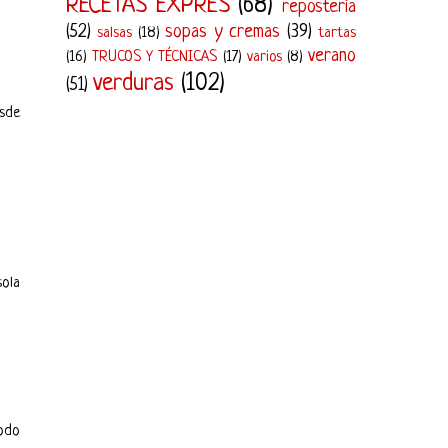
RECETAS EXPRÉS
(68)
repostería
(52)
sopas y cremas
(39)
salsas
(18)
tartas
verano
(16)
TRUCOS Y TÉCNICAS
(17)
varios
(8)
verduras
(102)
(51)
esde
sola
todo