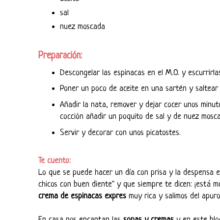
sal
nuez moscada
Preparación:
Descongelar las espinacas en el M.O. y escurrirlas
Poner un poco de aceite en una sartén y saltear 
Añadir la nata, remover y dejar cocer unos minu
cocción añadir un poquito de sal y de nuez mosc
Servir y decorar con unos picatostes.
Te cuento:
Lo que se puede hacer un día con prisa y la despensa en
chicos con buen diente" y que siempre te dicen: ¡está 
crema de espinacas expres
muy rica
y salimos del apuro
En casa nos encantan las
sopas y cremas
y en este blo