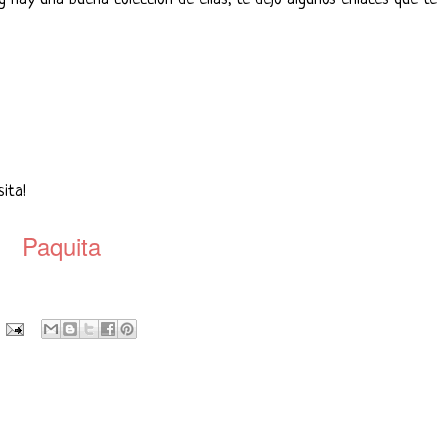
sita!
Paquita