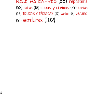
RECETAS EXPRÉS
(68)
repostería
(52)
sopas y cremas
(39)
salsas
(18)
tartas
verano
(16)
TRUCOS Y TÉCNICAS
(17)
varios
(8)
verduras
(102)
(51)
s
da