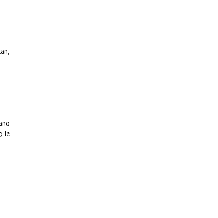
tan,
rano
o le