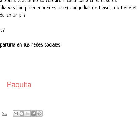
a
, sobre todo si no es verdura fresca como en el caso de
 día vas con prisa la puedes hacer con judías de frasco, no tiene el
a en un plis.
as?
artirla en tus redes sociales.
Paquita