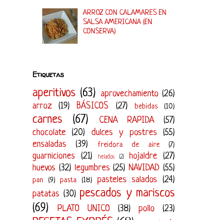
ARROZ CON CALAMARES EN
SALSA AMERICANA (EN
CONSERVA)
Etiquetas
aperitivos
(63)
aprovechamiento
(26)
arroz
(19)
BÁSICOS
(27)
bebidas
(10)
carnes
(67)
CENA RAPIDA
(57)
chocolate
(20)
dulces y postres
(55)
ensaladas
(39)
freidora de aire
(7)
guarniciones
(21)
hojaldre
(27)
helados
(2)
huevos
(32)
legumbres
(25)
NAVIDAD
(55)
pasteles salados
(24)
pan
(9)
pasta
(18)
pescados y mariscos
patatas
(30)
(69)
PLATO UNICO
(38)
pollo
(23)