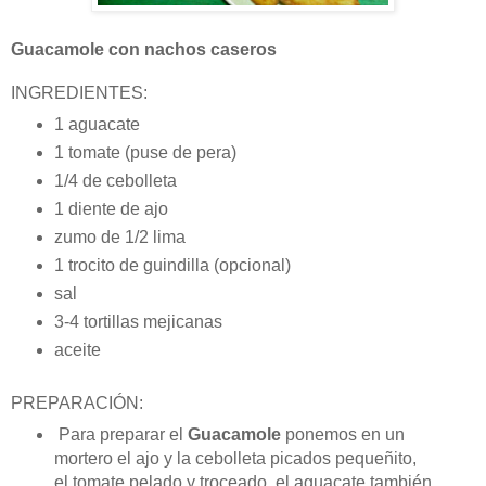
Guacamole con nachos caseros
INGREDIENTES:
1 aguacate
1 tomate (puse de pera)
1/4 de cebolleta
1 diente de ajo
zumo de 1/2 lima
1 trocito de guindilla (opcional)
sal
3-4 tortillas mejicanas
aceite
PREPARACIÓN:
Para preparar el
Guacamole
ponemos en un
mortero el ajo y la cebolleta picados pequeñito,
el tomate pelado y troceado, el aguacate también