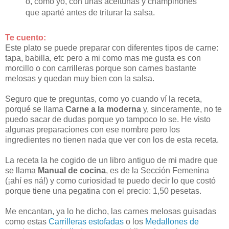
o, como yo, con unas aceitunas y champiñones
que aparté antes de triturar la salsa.
Te cuento:
Este plato se puede preparar con diferentes tipos de carne:
tapa, babilla, etc pero a mi como mas me gusta es con
morcillo o con carrilleras porque son carnes bastante
melosas y quedan muy bien con la salsa.
Seguro que te preguntas, como yo cuando ví la receta,
porqué se llama
Carne a la moderna
y, sinceramente, no te
puedo sacar de dudas porque yo tampoco lo se. He visto
algunas preparaciones con ese nombre pero los
ingredientes no tienen nada que ver con los de esta receta.
La receta la he cogido de un libro antiguo de mi madre que
se llama
Manual de cocina
, es de la Sección Femenina
(¡ahí es ná!) y como curiosidad te puedo decir lo que costó
porque tiene una pegatina con el precio: 1,50 pesetas.
Me encantan, ya lo he dicho, las carnes melosas guisadas
como estas
Carrilleras estofadas
o los
Medallones de