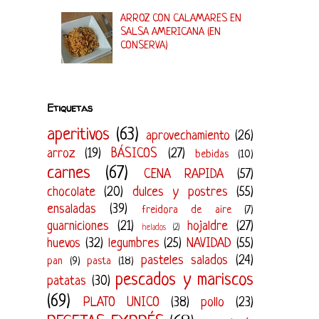
ARROZ CON CALAMARES EN
SALSA AMERICANA (EN
CONSERVA)
Etiquetas
aperitivos
(63)
aprovechamiento
(26)
arroz
(19)
BÁSICOS
(27)
bebidas
(10)
carnes
(67)
CENA RAPIDA
(57)
chocolate
(20)
dulces y postres
(55)
ensaladas
(39)
freidora de aire
(7)
guarniciones
(21)
hojaldre
(27)
helados
(2)
huevos
(32)
legumbres
(25)
NAVIDAD
(55)
pasteles salados
(24)
pan
(9)
pasta
(18)
pescados y mariscos
patatas
(30)
(69)
PLATO UNICO
(38)
pollo
(23)