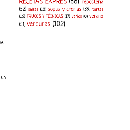
RECETAS EXPRÉS
(68)
repostería
(52)
sopas y cremas
(39)
salsas
(18)
tartas
verano
(16)
TRUCOS Y TÉCNICAS
(17)
varios
(8)
verduras
(102)
(51)
ne
 un