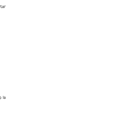
rtar
o la