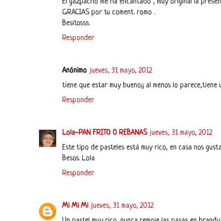
El gazpacho me ha encantado , muy original la presen
GRACIAS por tu coment. romo .
Besitosss.
Responder
Anónimo
jueves, 31 mayo, 2012
tiene que estar muy bueno¡¡ al menos lo parece,tiene 
Responder
Lola-PAN FRITO O REBANAS
jueves, 31 mayo, 2012
Este tipo de pasteles está muy rico, en casa nos gust
Besos. Lola
Responder
Mi Mi Mi
jueves, 31 mayo, 2012
Un pastel muy rico, nunca remoje las pasas en brandy s