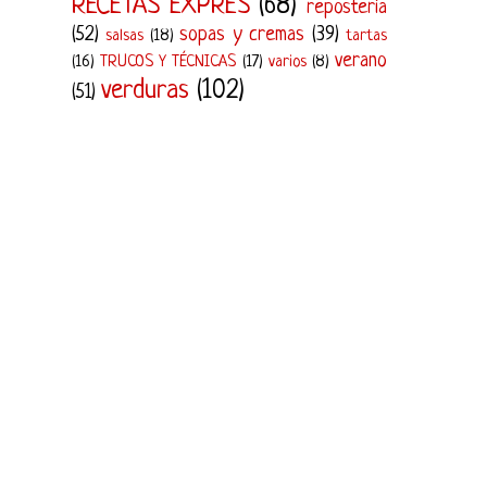
RECETAS EXPRÉS
(68)
repostería
(52)
sopas y cremas
(39)
salsas
(18)
tartas
verano
(16)
TRUCOS Y TÉCNICAS
(17)
varios
(8)
verduras
(102)
(51)