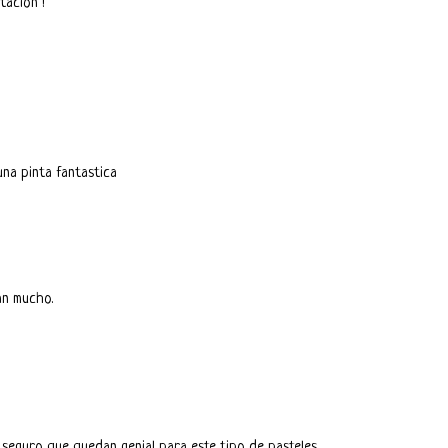
tación !
una pinta fantastica
an mucho.
eguro que quedan genial para este tipo de pasteles.....