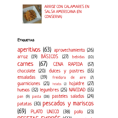
ARROZ CON CALAMARES EN
SALSA AMERICANA (EN
CONSERVA)
Etiquetas
aperitivos
(63)
aprovechamiento
(26)
arroz
(19)
BÁSICOS
(27)
bebidas
(10)
carnes
(67)
CENA RAPIDA
(57)
chocolate
(20)
dulces y postres
(55)
ensaladas
(39)
freidora de aire
(7)
guarniciones
(21)
hojaldre
(27)
helados
(2)
huevos
(32)
legumbres
(25)
NAVIDAD
(55)
pasteles salados
(24)
pan
(9)
pasta
(18)
pescados y mariscos
patatas
(30)
(69)
PLATO UNICO
(38)
pollo
(23)