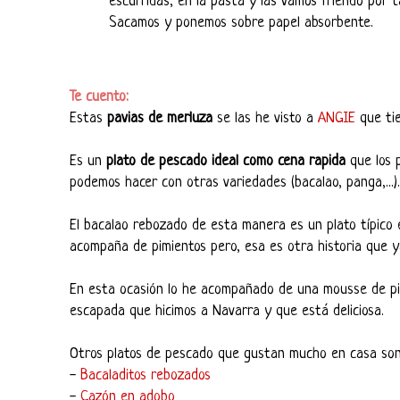
escurridas, en la pasta y las vamos friendo por
Sacamos y ponemos sobre papel absorbente.
Te cuento:
Estas
pavias de merluza
se las he visto a
ANGIE
que tie
Es un
plato de pescado ideal como cena rapida
que los 
podemos hacer con otras variedades (bacalao, panga,...)
El bacalao rebozado de esta manera es un plato típic
acompaña de pimientos pero, esa es otra historia que ya
En esta ocasión lo he acompañado de una mousse de pim
escapada que hicimos a Navarra y que está deliciosa.
Otros platos de pescado que gustan mucho en casa son
-
Bacaladitos rebozados
-
Cazón en adobo