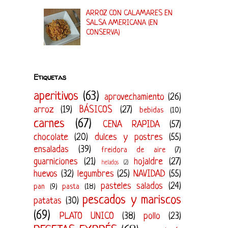
ARROZ CON CALAMARES EN
SALSA AMERICANA (EN
CONSERVA)
Etiquetas
aperitivos
(63)
aprovechamiento
(26)
arroz
(19)
BÁSICOS
(27)
bebidas
(10)
carnes
(67)
CENA RAPIDA
(57)
chocolate
(20)
dulces y postres
(55)
ensaladas
(39)
freidora de aire
(7)
guarniciones
(21)
hojaldre
(27)
helados
(2)
huevos
(32)
legumbres
(25)
NAVIDAD
(55)
pasteles salados
(24)
pan
(9)
pasta
(18)
pescados y mariscos
patatas
(30)
(69)
PLATO UNICO
(38)
pollo
(23)