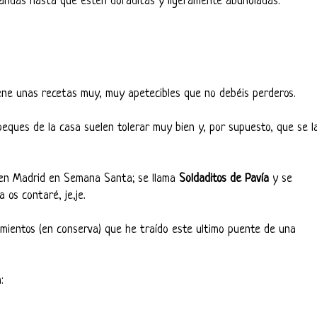
 tandas hasta que estén doraditas y ligeramente abuñoladas.
ne unas recetas muy, muy apetecibles que no debéis perderos.
peques de la casa suelen tolerar muy bien y, por supuesto, que se l
.
o en Madrid en Semana Santa; se llama
Soldaditos de Pavía
y se
 os contaré, je,je.
ientos (en conserva) que he traído este ultimo puente de una
: