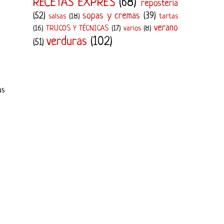
RECETAS EXPRÉS
(68)
repostería
(52)
sopas y cremas
(39)
salsas
(18)
tartas
verano
(16)
TRUCOS Y TÉCNICAS
(17)
varios
(8)
verduras
(102)
(51)
as