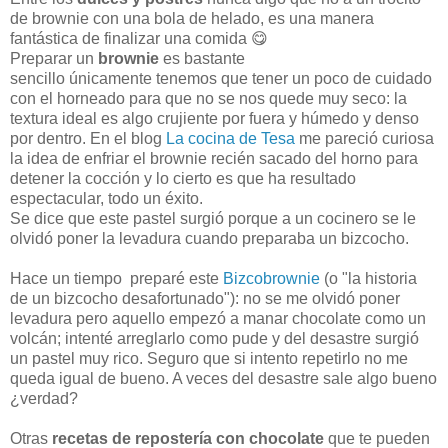
de brownie con una bola de helado, es una manera
fantástica de finalizar una comida 😋
Preparar un
brownie
es bastante
sencillo únicamente tenemos que tener un poco de cuidado
con el horneado para que no se nos quede muy seco: la
textura ideal es algo crujiente por fuera y húmedo y denso
por dentro.
En el blog
La cocina de Tesa
me pareció curiosa
la idea de enfriar el brownie recién sacado del horno para
detener la cocción y lo cierto es que ha resultado
espectacular, todo un éxito.
Se dice que este pastel surgió porque a un cocinero se le
olvidó poner la levadura cuando preparaba un bizcocho.
Hace un tiempo preparé este
Bizcobrownie
(o "la historia
de un bizcocho desafortunado"):
no se me olvidó poner
levadura pero aquello empezó a manar chocolate como un
volcán; intenté arreglarlo como pude y del desastre surgió
un pastel muy rico. Seguro que si intento repetirlo no me
queda igual de bueno. A veces del desastre sale algo bueno
¿verdad?
Otras
recetas de repostería con chocolate
que te pueden