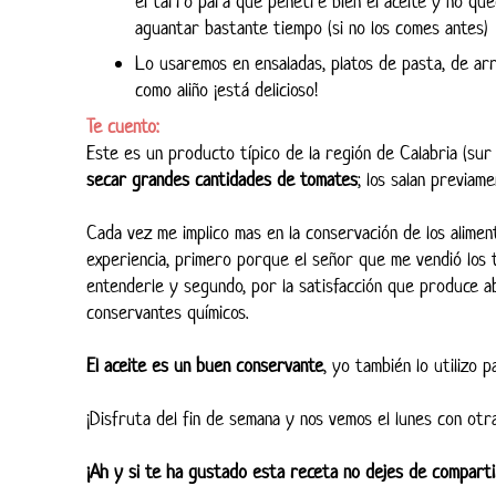
el tarro para que penetre bien el aceite y no qu
aguantar bastante tiempo (si no los comes antes)
Lo usaremos en ensaladas, platos de pasta, de arroz
como aliño ¡está delicioso!
Te cuento:
Este es un producto típico de la región de Calabria (sur 
secar grandes cantidades de tomates
; los salan previam
Cada vez me implico mas en la conservación de los alime
experiencia, primero porque el señor que me vendió los t
entenderle y segundo, por la satisfacción que produce a
conservantes químicos.
El aceite es un buen conservante
, yo también lo utilizo 
¡Disfruta del fin de semana y nos vemos el lunes con otra 
¡Ah y si te ha gustado esta receta no dejes de compartir