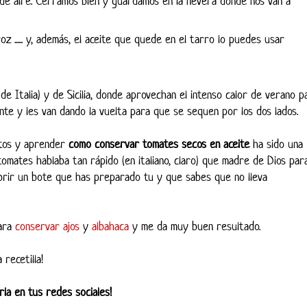
ede aire. Cerramos bien y guardamos en la nevera donde nos van a
 ...... y, además, el aceite que quede en el tarro lo puedes usar
de Italia) y de Sicilia, donde aprovechan el intenso calor de verano p
ente y les van dando la vuelta para que se sequen por los dos lados.
ntos y aprender
como conservar tomates secos en aceite
ha sido una
omates hablaba tan rápido (en italiano, claro) que madre de Dios par
brir un bote que has preparado tu y que sabes que no lleva
para
conservar ajos
y
albahaca
y me da muy buen resultado.
recetilla!
la en tus redes sociales!