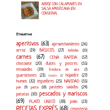
ARROZ CON CALAMARES EN
SALSA AMERICANA (EN
CONSERVA)
Etiquetas
aperitivos
(63)
aprovechamiento
(26)
arroz
(19)
BÁSICOS
(27)
bebidas
(10)
carnes
(67)
CENA RAPIDA
(57)
chocolate
(20)
dulces y postres
(55)
ensaladas
(39)
freidora de aire
(7)
guarniciones
(21)
hojaldre
(27)
helados
(2)
huevos
(32)
legumbres
(25)
NAVIDAD
(55)
pasteles salados
(24)
pan
(9)
pasta
(18)
pescados y mariscos
patatas
(30)
(69)
PLATO UNICO
(38)
pollo
(23)
RECETAS EXPRÉS
(68)
repostería