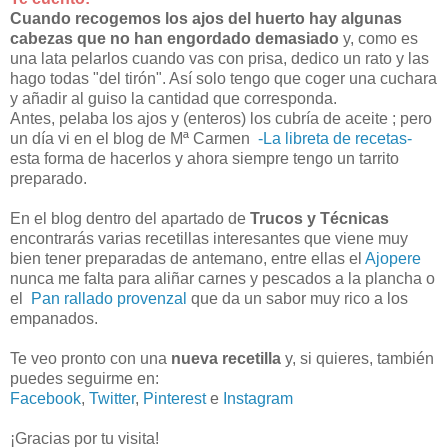
Cuando recogemos los ajos del huerto hay algunas
cabezas que no han engordado demasiado
y, como es
una lata pelarlos cuando vas con prisa, dedico un rato y las
hago todas "del tirón". Así solo tengo que coger una cuchara
y añadir al guiso la cantidad que corresponda.
Antes, pelaba los ajos y (enteros) los cubría de aceite ; pero
un día vi en el blog de Mª Carmen
-La libreta de recetas-
esta forma de hacerlos y ahora siempre tengo un tarrito
preparado.
En el blog dentro del apartado de
Trucos y Técnicas
encontrarás varias recetillas interesantes que viene muy
bien tener preparadas de antemano, entre ellas el
Ajopere
nunca me falta para aliñar carnes y pescados a la plancha o
el
Pan rallado provenzal
que da un sabor muy rico a los
empanados.
Te veo pronto con una
nueva recetilla
y, si quieres, también
puedes seguirme en:
Facebook
,
Twitter
,
Pinterest
e
Instagram
¡Gracias por tu visita!