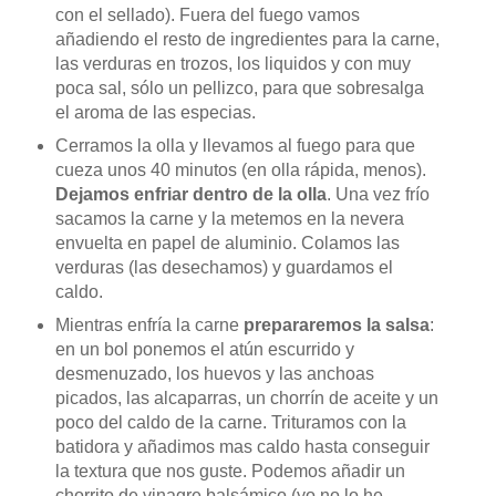
con el sellado). Fuera del fuego vamos
añadiendo el resto de ingredientes para la carne,
las verduras en trozos, los liquidos y con muy
poca sal, sólo un pellizco, para que sobresalga
el aroma de las especias.
Cerramos la olla y llevamos al fuego para que
cueza unos 40 minutos (en olla rápida, menos).
Dejamos enfriar dentro de la olla
. Una vez frío
sacamos la carne y la metemos en la nevera
envuelta en papel de aluminio. Colamos las
verduras (las desechamos) y guardamos el
caldo.
Mientras enfría la carne
prepararemos la salsa
:
en un bol ponemos el atún escurrido y
desmenuzado, los huevos y las anchoas
picados, las alcaparras, un chorrín de aceite y un
poco del caldo de la carne. Trituramos con la
batidora y añadimos mas caldo hasta conseguir
la textura que nos guste. Podemos añadir un
chorrito de vinagre balsámico (yo no lo he